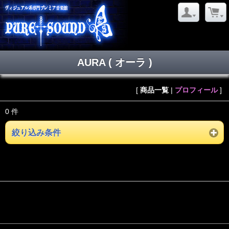
AURA ( オーラ )
[
商品一覧
|
プロフィール
]
0 件
絞り込み条件