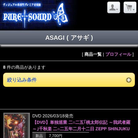
ASAGI ( アサギ )
[
商品一覧
|
プロフィール
]
8
件の商品があります
絞り込み条件
DVD 2026/03/18発売
【DVD】単独巡業 二○二五｢桃太郎伝記 ～我武者羅
～｣千秋楽 二○二五年二月十二日 ZEPP SHINJUKU
新品
7,700円