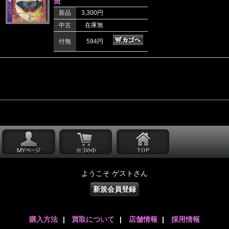
斑
新品
3,300円
中古
在庫無
付無
594円
ようこそ ゲストさん
新規会員登録
購入方法
|
買取について
|
店舗情報
|
採用情報