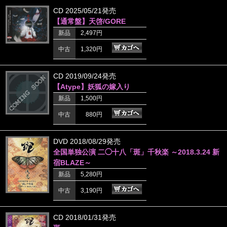
CD 2025/05/21発売
【通常盤】天啓/GORE
新品
2,497円
中古
1,320円
CD 2019/09/24発売
【Atype】妖狐の嫁入り
新品
1,500円
中古
880円
DVD 2018/08/29発売
全国単独公演 二◯十八「斑」千秋楽 ～2018.3.24 新
宿BLAZE～
新品
5,280円
中古
3,190円
CD 2018/01/31発売