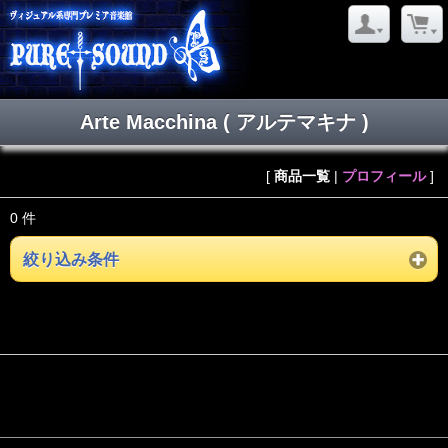
Arte Macchina ( アルテマキナ )
[
商品一覧
|
プロフィール
]
0 件
絞り込み条件