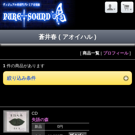
蒼井春 ( アオイハル )
[
商品一覧
|
プロフィール
]
1
件の商品があります
絞り込み条件
CD
失語の森
新品
0円