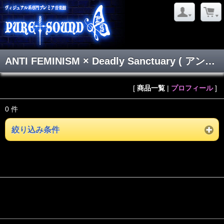
ANTI FEMINISM × Deadly Sanctuary ( アンチフェミニズムデッドリーサンクチュアリ )
[
商品一覧
|
プロフィール
]
0 件
絞り込み条件