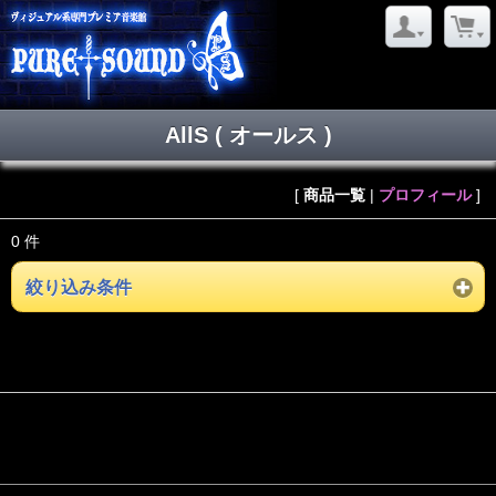
AllS ( オールス )
[
商品一覧
|
プロフィール
]
0 件
絞り込み条件