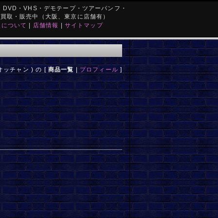
DVD・VHS・デモテープ・ツアーパンフ・
を買取・販売中（大阪、東京に店舗有）
取について
|
店舗情報
|
サイトマップ
ッチャン ) の [
商品一覧
|
プロフィール
]