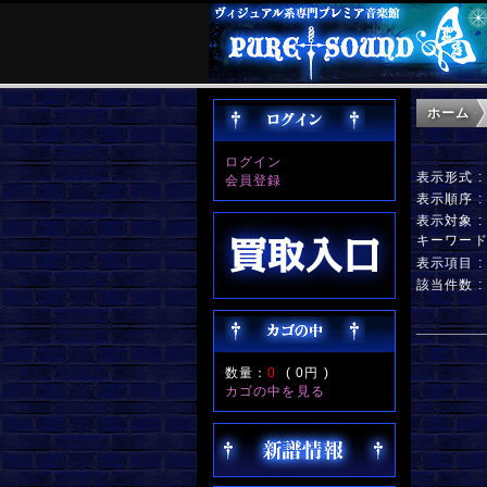
ホーム
ログイン
表示形式 
会員登録
表示順序 
表示対象 
キーワー
表示項目 
該当件数 :
数量：
0
(
0円
)
カゴの中を見る