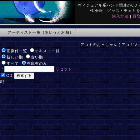
ヴィジュアル系バンド関連のCD・
FC会報・グッズ・チェキ
購入方法
|
買
アーティスト一覧（あいうえお順）
アコギのおっちゃん ( アコギノオ
:
画像付一覧
テキスト一覧
:
新しい順
古い順
:
すべて
在庫有のみ
ド：
リセット
:
CD
 0件