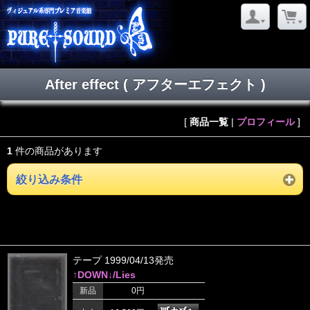
After effect ( アフターエフェクト )
[
商品一覧
|
プロフィール
]
1
件の商品があります
絞り込み条件
テープ 1999/04/13発売
↑DOWN↓/Lies
新品
0円