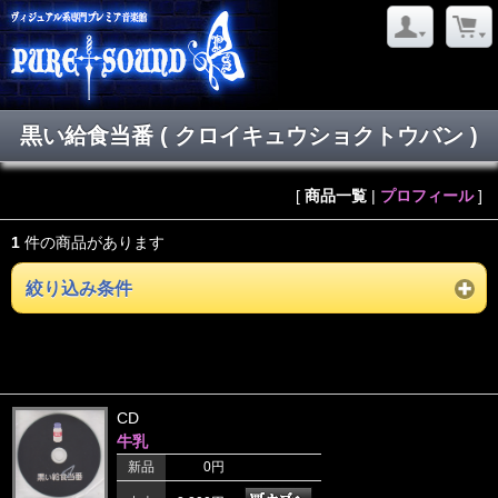
黒い給食当番 ( クロイキュウショクトウバン )
[
商品一覧
|
プロフィール
]
1
件の商品があります
絞り込み条件
CD
牛乳
新品
0円