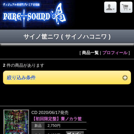
サイノ筐ニワ ( サイノハコニワ )
[
商品一覧
|
プロフィール
]
2
件の商品があります
絞り込み条件
CD 2020/06/17発売
【初回限定盤】賽ノカラ筐
新品
2,750円