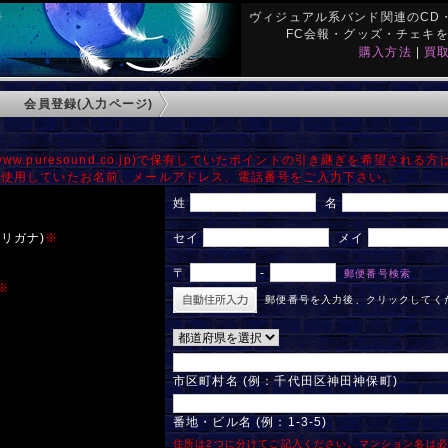
ヴィジュアル系バンド関連のCD・
FC会報・グッズ・チェキ
購入方法
|
買
会員登録(入力ページ)
】
ww.puresound.co.jp)で保有していたポイントの引き継ぎを希望される方
で使用していたお名前、メールアドレス、電話番号をご入力下さい。
姓
名
リガナ)
※
セイ
メイ
〒
-
郵便番号検索
※
郵便番号を入力後、クリックしてく
市区町村名 (例：千代田区神田神保町)
番地・ビル名 (例：1-3-5)
住所は2つに分けてご記入ください。マンション名は