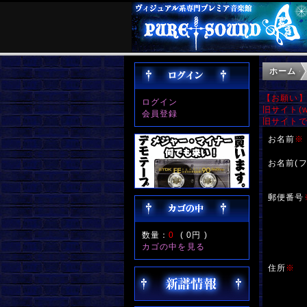
ホーム
【お願い
ログイン
旧サイト(w
会員登録
旧サイト
お名前
※
お名前(フ
郵便番号
数量：
0
(
0円
)
カゴの中を見る
住所
※