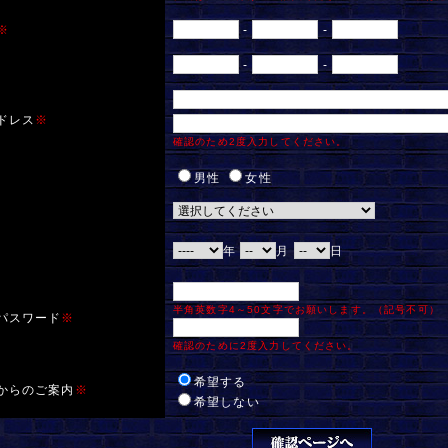
※
-
-
-
-
ドレス
※
確認のため2度入力してください。
男性
女性
年
月
日
半角英数字4～50文字でお願いします。（記号不可）
パスワード
※
確認のために2度入力してください。
希望する
からのご案内
※
希望しない