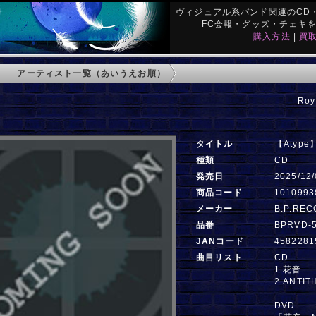
ヴィジュアル系バンド関連のCD・
FC会報・グッズ・チェキ
購入方法
|
買
アーティスト一覧（あいうえお順）
Roy
タイトル
【Atyp
種類
CD
発売日
2025/12/
商品コード
1010993
メーカー
B.P.RE
品番
BPRVD-
JANコード
4582281
曲目リスト
CD
1.花音
2.ANTITH
DVD