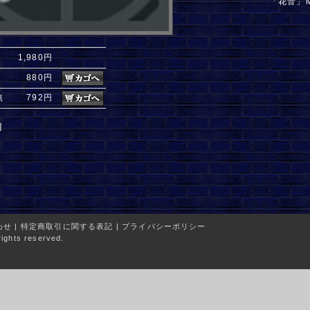
「花音」M
1,980円
880円
無
792円
]
わせ
|
特定商取引に関する表記
|
プライバシーポリシー
ights reserved.