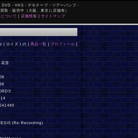
DVD・VHS・デモテープ・ツアーパンフ・
を買取・販売中（大阪、東京に店舗有）
取について
|
店舗情報
|
サイトマップ
z ( ロイズ ) の [
商品一覧
|
プロフィール
]
e】花音
06
88
CORDS
514
541480
ESIS (Re-Recording)