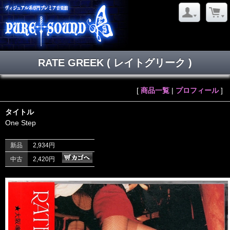
RATE GREEK ( レイトグリーク )
[
商品一覧
|
プロフィール
]
タイトル
One Step
新品
2,934円
中古
2,420円