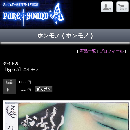
ホンモノ ( ホンモノ )
[
商品一覧
|
プロフィール
]
タイトル
【type-A】ニセモノ
新品
1,650円
中古
440円