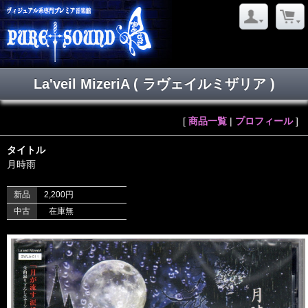
La'veil MizeriA ( ラヴェイルミザリア )
[
商品一覧
|
プロフィール
]
タイトル
月時雨
新品
2,200円
中古
在庫無