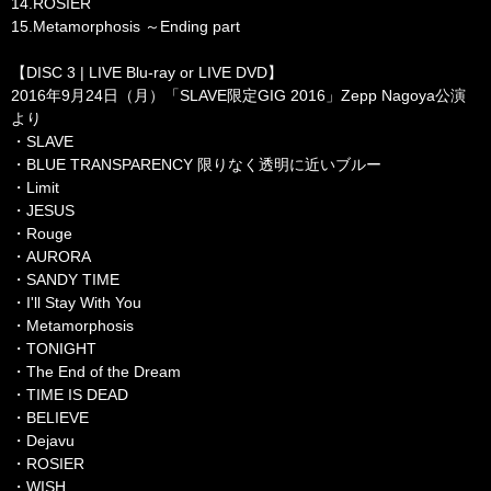
14.ROSIER
15.Metamorphosis ～Ending part
【DISC 3 | LIVE Blu-ray or LIVE DVD】
2016年9月24日（月）「SLAVE限定GIG 2016」Zepp Nagoya公演
より
・SLAVE
・BLUE TRANSPARENCY 限りなく透明に近いブルー
・Limit
・JESUS
・Rouge
・AURORA
・SANDY TIME
・I'll Stay With You
・Metamorphosis
・TONIGHT
・The End of the Dream
・TIME IS DEAD
・BELIEVE
・Dejavu
・ROSIER
・WISH