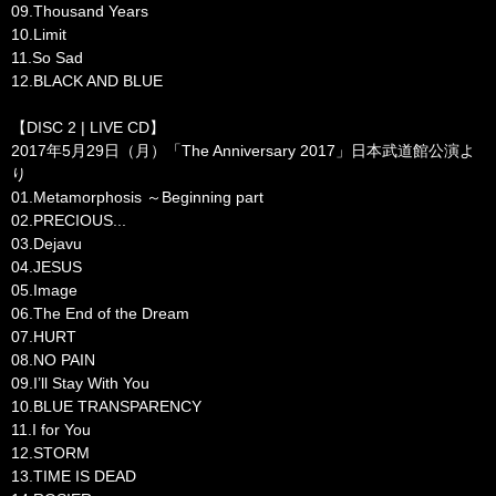
09.Thousand Years
10.Limit
11.So Sad
12.BLACK AND BLUE
【DISC 2 | LIVE CD】
2017年5月29日（月）「The Anniversary 2017」日本武道館公演よ
り
01.Metamorphosis ～Beginning part
02.PRECIOUS...
03.Dejavu
04.JESUS
05.Image
06.The End of the Dream
07.HURT
08.NO PAIN
09.I’ll Stay With You
10.BLUE TRANSPARENCY
11.I for You
12.STORM
13.TIME IS DEAD