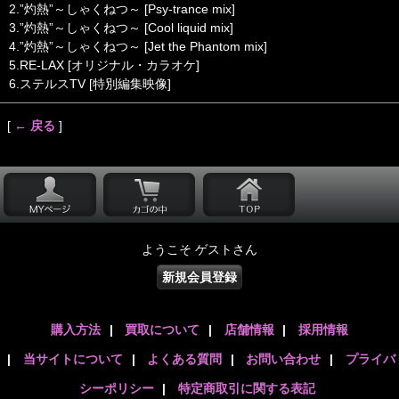
2.”灼熱”～しゃくねつ～ [Psy-trance mix]
3.”灼熱”～しゃくねつ～ [Cool liquid mix]
4.”灼熱”～しゃくねつ～ [Jet the Phantom mix]
5.RE-LAX [オリジナル・カラオケ]
6.ステルスTV [特別編集映像]
[
← 戻る
]
ようこそ ゲストさん
新規会員登録
購入方法
|
買取について
|
店舗情報
|
採用情報
|
当サイトについて
|
よくある質問
|
お問い合わせ
|
プライバ
シーポリシー
|
特定商取引に関する表記