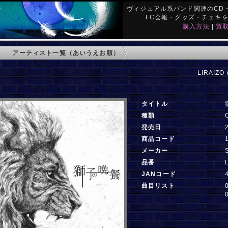
ヴィジュアル系バンド関連のCD・
FC会報・グッズ・チェキ
購入方法
|
買
アーティスト一覧（あいうえお順）
LIRAIZO
タイトル
種類
発売日
商品コード
メーカー
品番
JANコード
曲目リスト