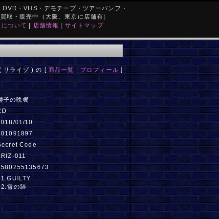
DVD・VHS・デモテープ・ツアーパンフ・
を買取・販売中（大阪、東京に店舗有）
取について
|
店舗情報
|
サイトマップ
 ( リライゾ ) の [
商品一覧
|
プロフィール
]
獅子の晩餐
CD
2018/01/10
101091897
Secret Code
LRIZ-011
4580255135673
01.GUILTY
02.雪の跡