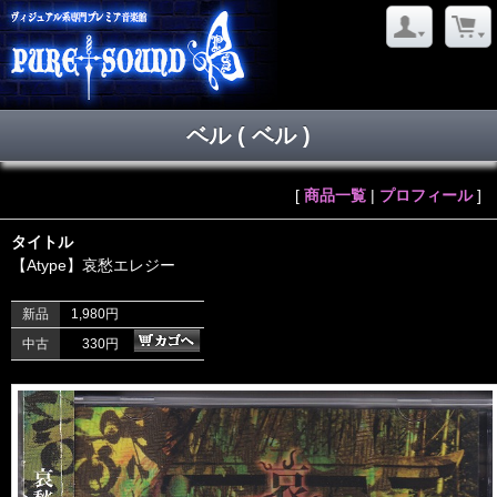
ベル ( ベル )
[
商品一覧
|
プロフィール
]
タイトル
【Atype】哀愁エレジー
新品
1,980円
中古
330円