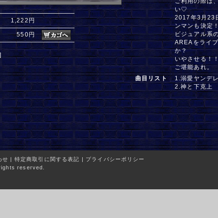
ご利用の際は
い♡
2017年3月2
1,222円
ンマンも決定
ビジュアル系
550円
AREAをライ
か？
]
いやさせる！
ご堪能あれ。
曲目リスト
1.溺愛ヤンデ
2.神と下克上
わせ
|
特定商取引に関する表記
|
プライバシーポリシー
ights reserved.