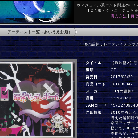
ヴィジュアル系バンド関連のCD・
FC会報・グッズ・チェキ
購入方法
|
買
アーティスト一覧（あいうえお順）
0.1gの誤算 ( レーテンイチグラム
タイトル
【通常盤A】
種類
CD
発売日
2017/03/30
商品コード
101090042
メーカー
0.1gの誤算※
品番
GSN-004B
JANコード
4571270934
詳細情報
2016年春、
与えた超問題
今回アンサー
提げて、0.1
本作も変わら