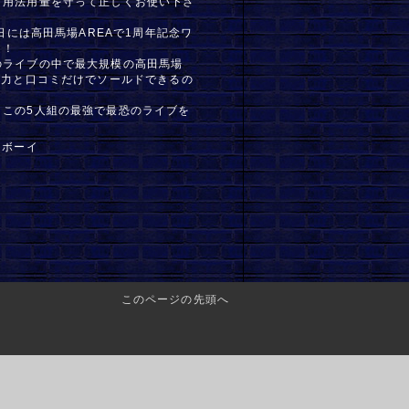
、用法用量を守って正しくお使い下さ
3日には高田馬場AREAで1周年記念ワ
！！
のライブの中で最大規模の高田馬場
ブ力と口コミだけでソールドできるの
！この5人組の最強で最恐のライブを
レボーイ
このページの先頭へ