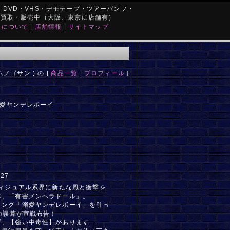
DVD・VHS・デモテープ・ツアーパンフ・
を買取・販売中（大阪、東京に店舗有）
取について
|
店舗情報
|
サイトマップ
ノゴサン ) の [
商品一覧
|
プロフィール
]
溺愛ヤンデレボーイ
327
ヴィジュアル系界に新たな風と衝撃を
作、「有害メンヘラドール」。
ソング「溺愛ヤンデレボーイ」を引っ
gの誤算が宣戦布告！
ず、【強い中毒性】があります…