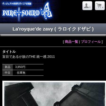
La'royque'de zavy ( ラロイクドザビ )
[
商品一覧
|
プロフィール
]
タイトル
盲目であるが故のTHE 統一感 2011
新品
3,850円
中古
在庫無