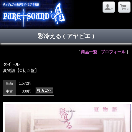
彩冷える ( アヤビエ )
[
商品一覧
|
プロフィール
]
タイトル
夏物語【C初回盤】
新品
1,572円
中古
330円