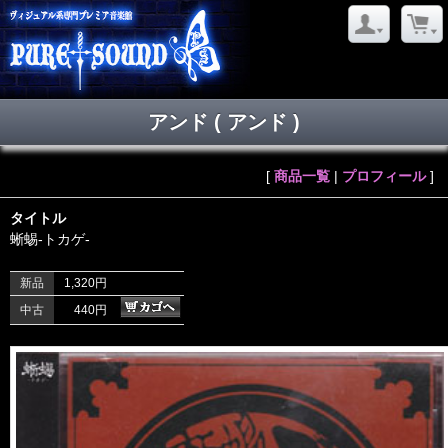
アンド ( アンド )
[
商品一覧
|
プロフィール
]
タイトル
蜥蜴-トカゲ-
新品
1,320円
中古
440円