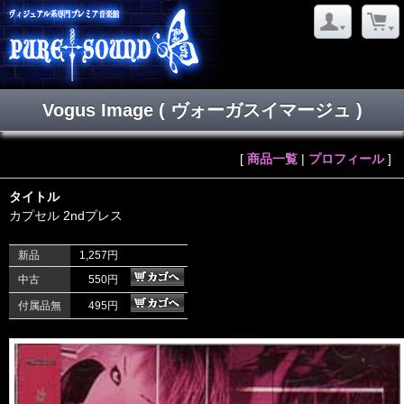
Vogus Image ( ヴォーガスイマージュ )
[
商品一覧
|
プロフィール
]
タイトル
カプセル 2ndプレス
新品
1,257円
中古
550円
付属品無
495円